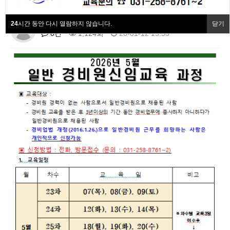
협회동정
24
시간 동안 다시 열람하지 않습니다.
닫기
경기지방협회
협회회원사
0건
1,124회
26-01-12 15:53
협회소개