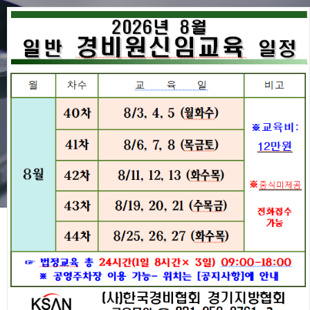
공지사항
협회동정
공지사항
경비원교육
공지사항
구인구직
전국지방협회
2026년 1월-3월 일반경비원 신
협회주요사업
임교육 일정