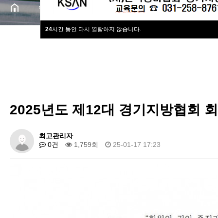
협회동정
공지사항
24
시간 동안 다시 열람하지 않습니다.
경비원교육
공지사항
구인구직
전국지방협회
협회주요사업
협회동정
2025년도 제12대 경기지방협회 
협회회원사
최고관리자
0건
1,759회
25-01-17 17:23
협회소개