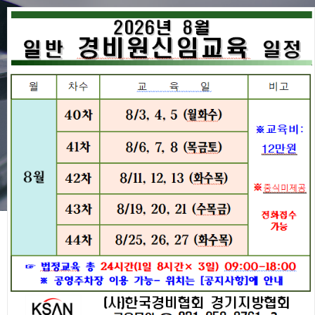
공지사항
협회동정
공지사항
경비원교육
공지사항
구인구직
전국지방협회
2025년 2월 일반경비원 신임교
협회주요사업
육일정파일첨부