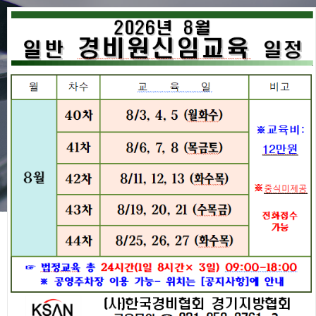
공지사항
협회동정
공지사항
경비원교육
공지사항
구인구직
전국지방협회
제21대 중앙회 임원선거 공고 접
협회주요사업
수결과 및 중앙회 감사 재공고 알