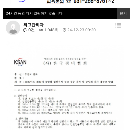
협회동정
림
24
시간 동안 다시 열람하지 않습니다.
닫기
협회회원사
최고관리자
0건
1,948회
24-12-23 09:20
협회소개