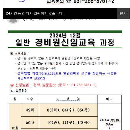
협회동정
24
시간 동안 다시 열람하지 않습니다.
닫기
최고관리자
협회회원사
0건
2,651회
24-11-12 15:20
협회소개