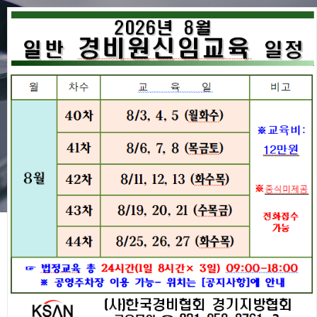
공지사항
협회동정
공지사항
경비원교육
공지사항
구인구직
전국지방협회
2024년 12월 일반경비원 신임교
협회주요사업
육일정