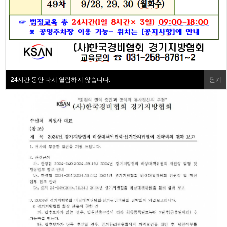
협회동정
의 결과 보고
협회회원사
최고관리자
0건
2,150회
24-11-12 15:08
협회소개
24
시간 동안 다시 열람하지 않습니다.
닫기