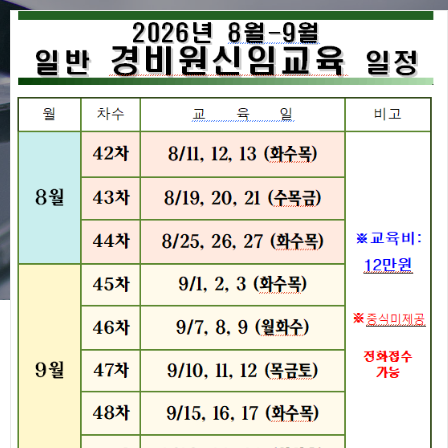
공지사항
협회동정
공지사항
경비원교육
공지사항
구인구직
전국지방협회
2024년 경기지방협회 비상대책
협회주요사업
위원회, 선거관리위원회 전략회